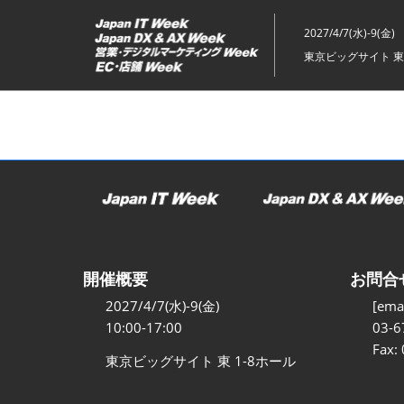
ス
キ
2027/4/7(水)-9(金)
ッ
東京ビッグサイト 東
プ
し
て
進
む
開催概要
お問合
2027/4/7(水)-9(金)
[emai
10:00-17:00
03-6
Fax:
東京ビッグサイト 東 1-8ホール