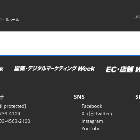
Ja
1～8ホール
Japanes
English
せ
SNS
S
l protected]
Facebook
739-4104
X（旧:Twitter）
 03-4563-2100
instagram
YouTube