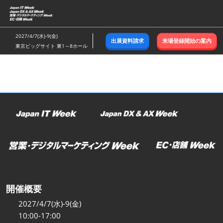
ス
キ
ッ
2027/4/7(水)-9(金)
出展資料請求
来場登録開始の案内
プ
東京ビッグサイト 東1～8ホール
し
て
進
む
開催概要
2027/4/7(水)-9(金)
10:00-17:00