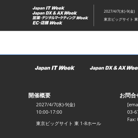
ス
キ
2027/4/7(水)-9(金)
ッ
東京ビッグサイト 東
プ
し
て
進
む
開催概要
お問合
2027/4/7(水)-9(金)
[emai
10:00-17:00
03-6
Fax:
東京ビッグサイト 東 1-8ホール