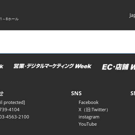
Ja
1～8ホール
Japanes
English
せ
SNS
S
l protected]
Facebook
739-4104
X（旧:Twitter）
 03-4563-2100
instagram
YouTube