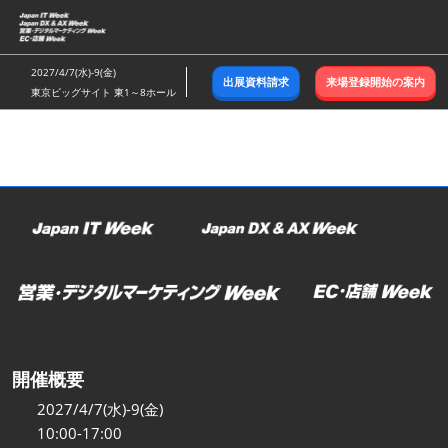
ス
キ
ッ
2027/4/7(水)-9(金)
出展資料請求
来場登録開始の案内
プ
東京ビッグサイト 東1～8ホール
し
て
進
む
開催概要
2027/4/7(水)-9(金)
10:00-17:00