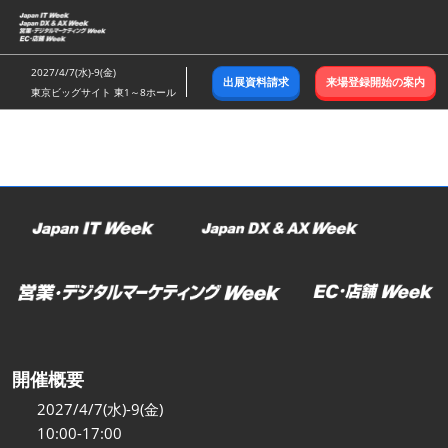
ス
キ
ッ
2027/4/7(水)-9(金)
出展資料請求
来場登録開始の案内
プ
東京ビッグサイト 東1～8ホール
し
て
進
む
開催概要
2027/4/7(水)-9(金)
10:00-17:00