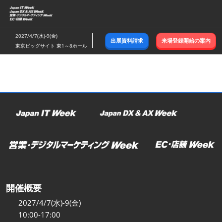
ス
キ
ッ
2027/4/7(水)-9(金)
出展資料請求
来場登録開始の案内
プ
東京ビッグサイト 東1～8ホール
し
て
進
む
開催概要
2027/4/7(水)-9(金)
10:00-17:00