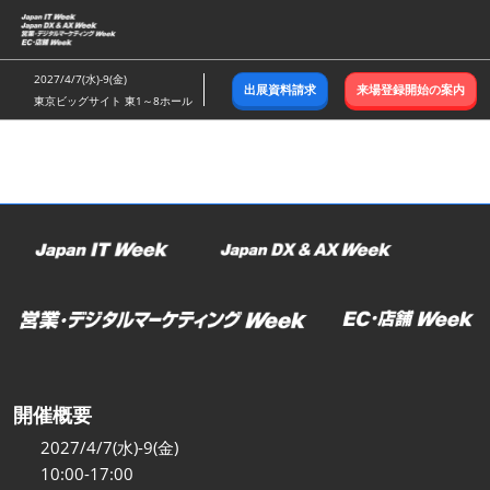
ス
キ
ッ
2027/4/7(水)-9(金)
出展資料請求
来場登録開始の案内
プ
東京ビッグサイト 東1～8ホール
し
て
進
む
開催概要
2027/4/7(水)-9(金)
10:00-17:00