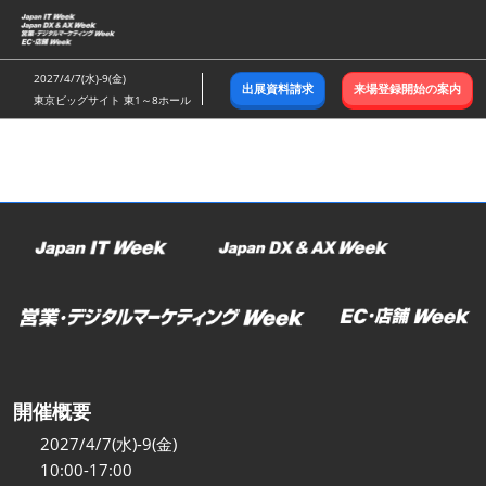
ス
キ
ッ
2027/4/7(水)-9(金)
出展資料請求
来場登録開始の案内
プ
東京ビッグサイト 東1～8ホール
し
て
進
む
開催概要
2027/4/7(水)-9(金)
10:00-17:00