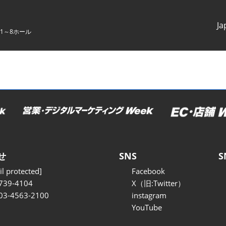
Ja
1～8ホール
Japanes
English
せ
SNS
S
l protected]
Facebook
739-4104
X（旧:Twitter）
 03-4563-2100
instagram
YouTube