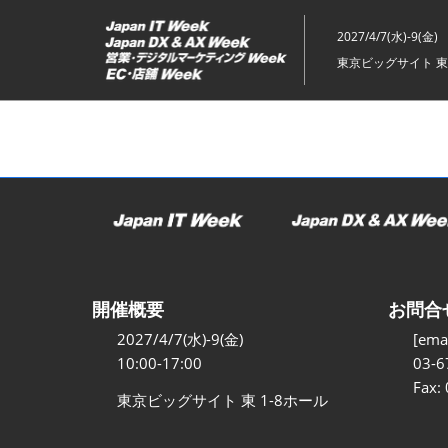
ス
キ
2027/4/7(水)-9(金)
ッ
東京ビッグサイト 東
プ
し
て
進
む
開催概要
お問合
2027/4/7(水)-9(金)
[emai
10:00-17:00
03-6
Fax:
東京ビッグサイト 東 1-8ホール