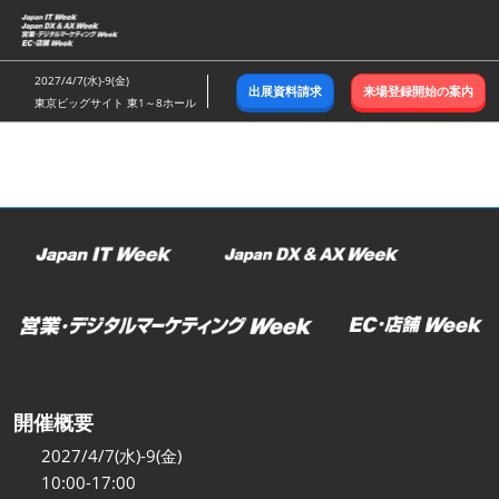
ス
キ
ッ
2027/4/7(水)-9(金)
出展資料請求
来場登録開始の案内
プ
東京ビッグサイト 東1～8ホール
し
て
進
む
開催概要
2027/4/7(水)-9(金)
10:00-17:00