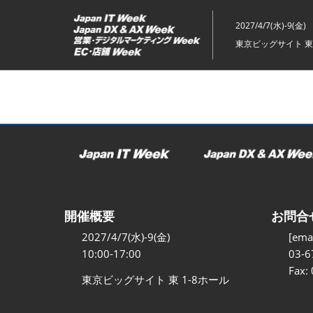
ス
キ
2027/4/7(水)-9(金)
ッ
東京ビッグサイト 東
プ
し
て
進
む
開催概要
お問合
2027/4/7(水)-9(金)
[emai
10:00-17:00
03-6
Fax:
東京ビッグサイト 東 1-8ホール