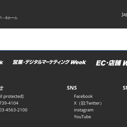
Ja
1～8ホール
Japanes
English
せ
SNS
S
l protected]
Facebook
739-4104
X（旧:Twitter）
 03-4563-2100
instagram
YouTube