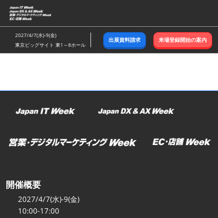
ス
キ
ッ
2027/4/7(水)-9(金)
出展資料請求
来場登録開始の案内
プ
東京ビッグサイト 東1～8ホール
し
て
進
む
開催概要
2027/4/7(水)-9(金)
10:00-17:00