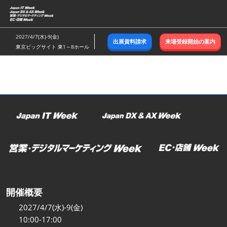
ス
キ
ッ
2027/4/7(水)-9(金)
出展資料請求
来場登録開始の案内
プ
東京ビッグサイト 東1～8ホール
し
て
進
む
開催概要
2027/4/7(水)-9(金)
10:00-17:00