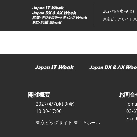
ス
キ
2027/4/7(水)-9(金)
ッ
東京ビッグサイト 東
プ
し
て
進
む
開催概要
お問合
2027/4/7(水)-9(金)
[emai
10:00-17:00
03-6
Fax:
東京ビッグサイト 東 1-8ホール