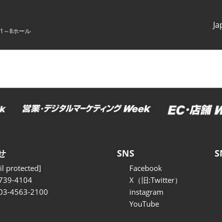
Ja
1～8ホール
Japanes
English
せ
SNS
S
l protected]
Facebook
739-4104
X（旧:Twitter）
 03-4563-2100
instagram
YouTube