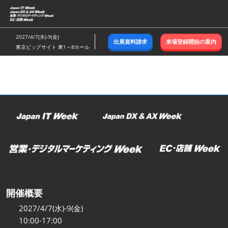
ス
キ
ッ
2027/4/7(水)-9(金)
出展資料請求
来場登録開始の案内
プ
東京ビッグサイト 東1～8ホール
し
て
進
む
開催概要
2027/4/7(水)-9(金)
10:00-17:00