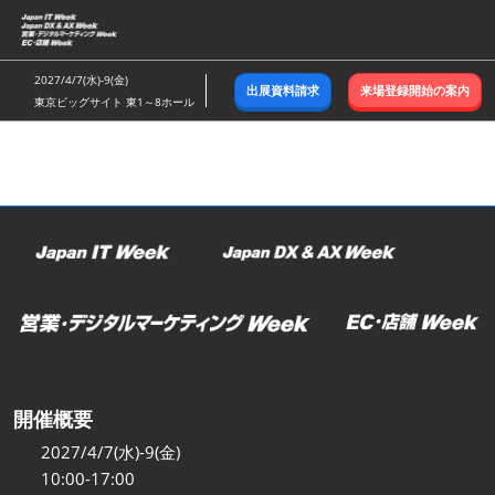
ス
キ
ッ
2027/4/7(水)-9(金)
出展資料請求
来場登録開始の案内
プ
東京ビッグサイト 東1～8ホール
し
て
進
む
開催概要
2027/4/7(水)-9(金)
10:00-17:00