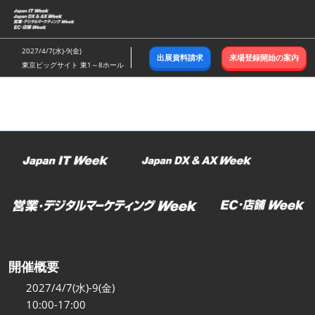
ス
キ
ッ
2027/4/7(水)-9(金)
出展資料請求
来場登録開始の案内
プ
東京ビッグサイト 東1～8ホール
し
て
進
む
開催概要
2027/4/7(水)-9(金)
10:00-17:00