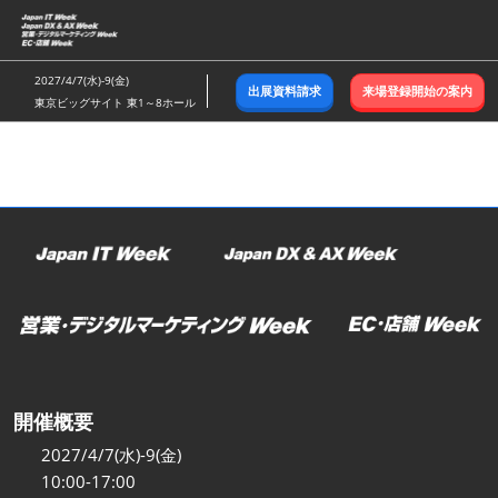
ス
キ
ッ
2027/4/7(水)-9(金)
出展資料請求
来場登録開始の案内
プ
東京ビッグサイト 東1～8ホール
し
て
進
む
開催概要
2027/4/7(水)-9(金)
10:00-17:00