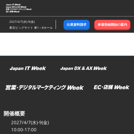
ス
キ
ッ
2027/4/7(水)-9(金)
出展資料請求
来場登録開始の案内
プ
東京ビッグサイト 東1～8ホール
し
て
進
む
開催概要
2027/4/7(水)-9(金)
10:00-17:00