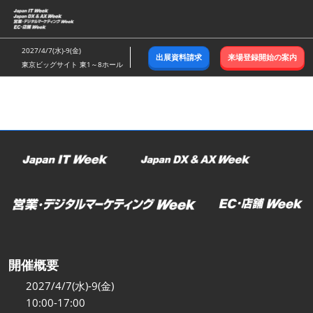
ス
キ
ッ
2027/4/7(水)-9(金)
出展資料請求
来場登録開始の案内
プ
東京ビッグサイト 東1～8ホール
し
て
進
む
開催概要
2027/4/7(水)-9(金)
10:00-17:00