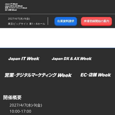
ス
キ
ッ
2027/4/7(水)-9(金)
出展資料請求
来場登録開始の案内
プ
東京ビッグサイト 東1～8ホール
し
て
進
む
開催概要
2027/4/7(水)-9(金)
10:00-17:00