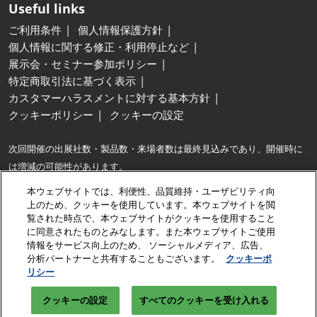
Useful links
ご利用条件
個人情報保護方針
個人情報に関する修正・利用停止など
展示会・セミナー参加ポリシー
特定商取引法に基づく表示
カスタマーハラスメントに対する基本方針
クッキーポリシー
クッキーの設定
次回開催の出展社数・製品数・来場者数は最終見込みであり、開催時に
は増減の可能性があります。
※最大…同種の展示会との出展社数および製品展示面積の比較。
本ウェブサイトでは、利便性、品質維持・ユーザビリティ向
※出展社数は、出展契約企業に加え、共同出展するグループ企業・パート
上のため、クッキーを使用しています。本ウェブサイトを閲
覧された時点で、本ウェブサイトがクッキーを使用すること
ナー企業数も含みます。
に同意されたものとみなします。また本ウェブサイトご使用
情報をサービス向上のため、 ソーシャルメディア、広告、
Copyright © RX Japan GK
分析パートナーと共有することもございます。
クッキーポ
リシー
クッキーの設定
すべてのクッキーを受け入れる