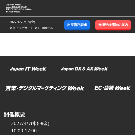
ス
キ
ッ
2027/4/7(水)-9(金)
出展資料請求
来場登録開始の案内
プ
東京ビッグサイト 東1～8ホール
し
て
進
む
開催概要
2027/4/7(水)-9(金)
10:00-17:00