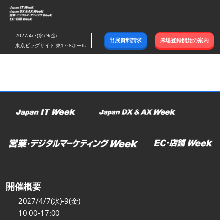
ス
キ
ッ
2027/4/7(水)-9(金)
出展資料請求
来場登録開始の案内
プ
東京ビッグサイト 東1～8ホール
し
て
進
む
開催概要
2027/4/7(水)-9(金)
10:00-17:00