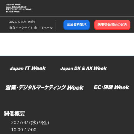
ス
キ
ッ
2027/4/7(水)-9(金)
出展資料請求
来場登録開始の案内
プ
東京ビッグサイト 東1～8ホール
し
て
進
む
開催概要
2027/4/7(水)-9(金)
10:00-17:00