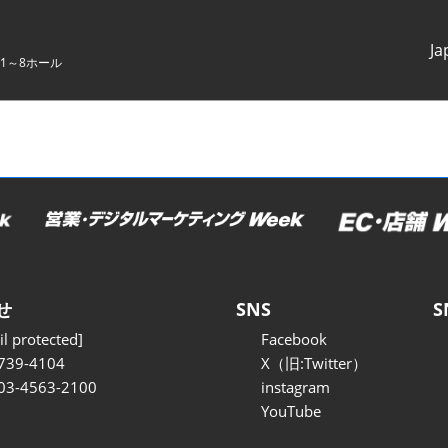
Ja
1～8ホール
Japanes
English
せ
SNS
S
l protected]
Facebook
739-4104
X（旧:Twitter）
 03-4563-2100
instagram
YouTube