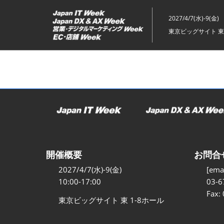
ス
キ
2027/4/7(水)-9(金)
ッ
東京ビッグサイト 東
プ
し
て
進
む
開催概要
お問合
2027/4/7(水)-9(金)
[emai
10:00-17:00
03-6
Fax:
東京ビッグサイト 東 1-8ホール