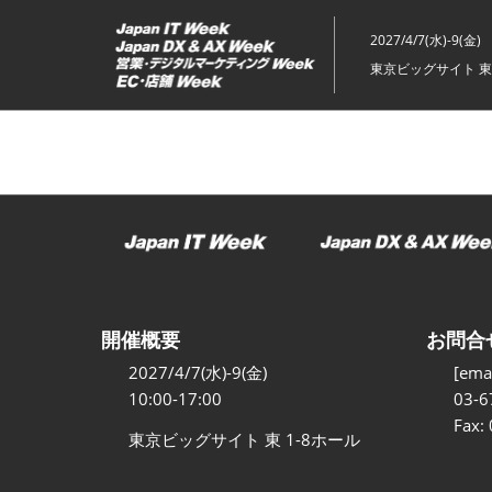
ス
キ
2027/4/7(水)-9(金)
ッ
東京ビッグサイト 東
プ
し
て
進
む
開催概要
お問合
2027/4/7(水)-9(金)
[emai
10:00-17:00
03-6
Fax:
東京ビッグサイト 東 1-8ホール