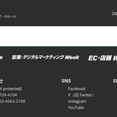
Ja
1～8ホール
Japanes
English
せ
SNS
S
l protected]
Facebook
739-4104
X（旧:Twitter）
 03-4563-2100
instagram
YouTube