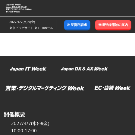
ス
キ
ッ
2027/4/7(水)-9(金)
出展資料請求
来場登録開始の案内
プ
東京ビッグサイト 東1～8ホール
し
て
進
む
開催概要
2027/4/7(水)-9(金)
10:00-17:00