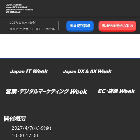
ス
キ
ッ
2027/4/7(水)-9(金)
出展資料請求
来場登録開始の案内
プ
東京ビッグサイト 東1～8ホール
し
て
進
む
開催概要
2027/4/7(水)-9(金)
10:00-17:00