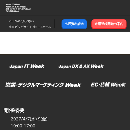
ス
キ
ッ
2027/4/7(水)-9(金)
出展資料請求
来場登録開始の案内
プ
東京ビッグサイト 東1～8ホール
し
て
進
む
開催概要
2027/4/7(水)-9(金)
10:00-17:00