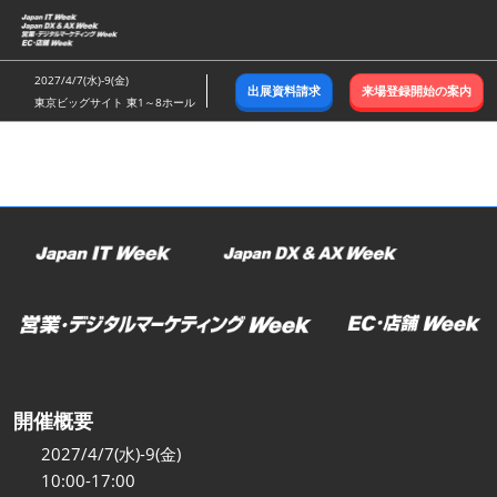
ス
キ
ッ
2027/4/7(水)-9(金)
出展資料請求
来場登録開始の案内
プ
東京ビッグサイト 東1～8ホール
し
て
進
む
開催概要
2027/4/7(水)-9(金)
10:00-17:00