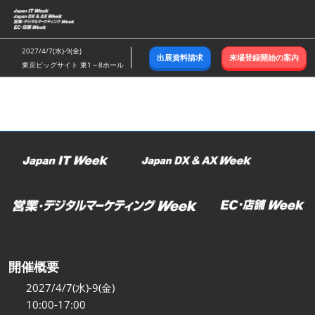
ス
キ
ッ
2027/4/7(水)-9(金)
出展資料請求
来場登録開始の案内
プ
東京ビッグサイト 東1～8ホール
し
て
進
む
開催概要
2027/4/7(水)-9(金)
10:00-17:00