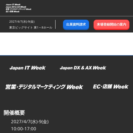
ス
キ
ッ
2027/4/7(水)-9(金)
出展資料請求
来場登録開始の案内
プ
東京ビッグサイト 東1～8ホール
し
て
進
む
開催概要
2027/4/7(水)-9(金)
10:00-17:00