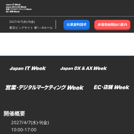
ス
キ
ッ
2027/4/7(水)-9(金)
出展資料請求
来場登録開始の案内
プ
東京ビッグサイト 東1～8ホール
し
て
進
む
開催概要
2027/4/7(水)-9(金)
10:00-17:00