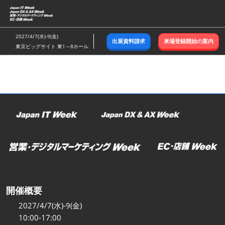
ス
キ
ッ
2027/4/7(水)-9(金)
出展資料請求
来場登録開始の案内
プ
東京ビッグサイト 東1～8ホール
し
て
進
む
開催概要
2027/4/7(水)-9(金)
10:00-17:00