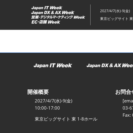
ス
キ
2027/4/7(水)-9(金)
ッ
東京ビッグサイト 東
プ
し
て
進
む
開催概要
お問合
2027/4/7(水)-9(金)
[emai
10:00-17:00
03-6
Fax:
東京ビッグサイト 東 1-8ホール