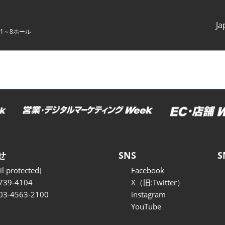
Ja
1～8ホール
Japanes
English
せ
SNS
S
l protected]
Facebook
739-4104
X（旧:Twitter）
 03-4563-2100
instagram
YouTube