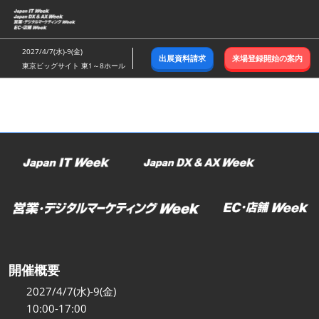
ス
キ
ッ
2027/4/7(水)-9(金)
出展資料請求
来場登録開始の案内
プ
東京ビッグサイト 東1～8ホール
し
て
進
む
開催概要
2027/4/7(水)-9(金)
10:00-17:00