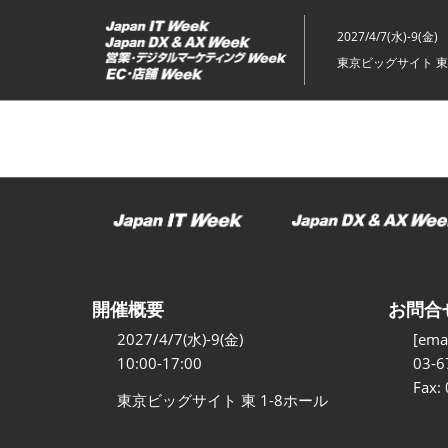
ス
キ
2027/4/7(水)-9(金)
ッ
東京ビッグサイト 東
プ
し
て
進
む
開催概要
お問合
2027/4/7(水)-9(金)
[emai
10:00-17:00
03-6
Fax:
東京ビッグサイト 東 1-8ホール