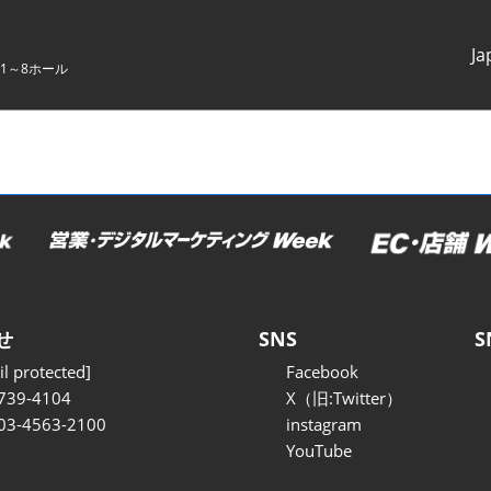
Ja
1～8ホール
Japanes
English
せ
SNS
S
l protected]
Facebook
739-4104
X（旧:Twitter）
 03-4563-2100
instagram
YouTube