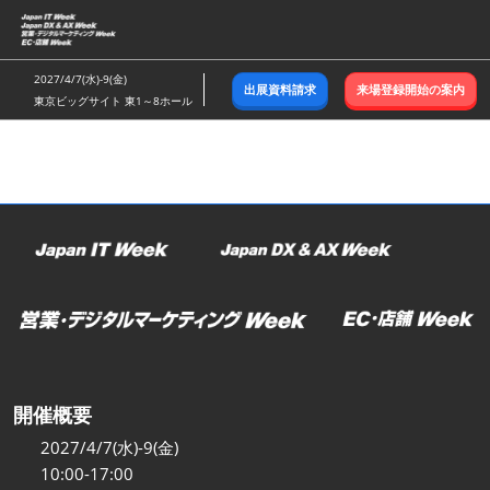
ス
キ
ッ
2027/4/7(水)-9(金)
出展資料請求
来場登録開始の案内
プ
東京ビッグサイト 東1～8ホール
し
て
進
む
開催概要
2027/4/7(水)-9(金)
10:00-17:00