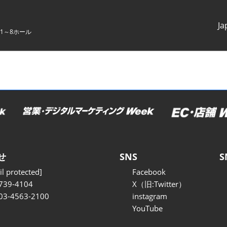
Ja
1～8ホール
Japanes
English
せ
SNS
S
l protected]
Facebook
739-4104
X（旧:Twitter）
 03-4563-2100
instagram
YouTube