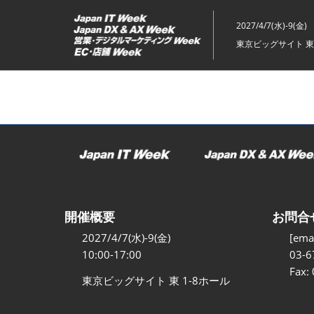
ス
キ
2027/4/7(水)-9(金)
ッ
東京ビッグサイト 東
プ
し
て
進
む
開催概要
お問合
2027/4/7(水)-9(金)
[emai
10:00-17:00
03-6
Fax:
東京ビッグサイト 東 1-8ホール