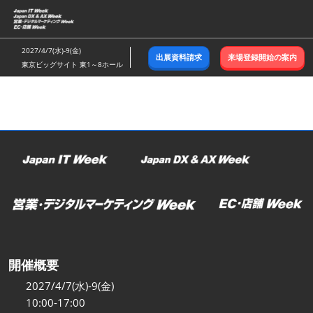
ス
キ
ッ
2027/4/7(水)-9(金)
出展資料請求
来場登録開始の案内
プ
東京ビッグサイト 東1～8ホール
し
て
進
む
開催概要
2027/4/7(水)-9(金)
10:00-17:00