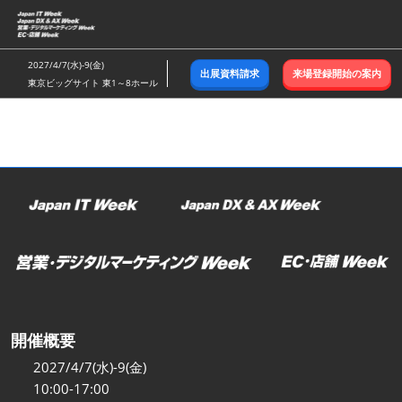
ス
キ
ッ
2027/4/7(水)-9(金)
出展資料請求
来場登録開始の案内
プ
東京ビッグサイト 東1～8ホール
し
て
進
む
開催概要
2027/4/7(水)-9(金)
10:00-17:00