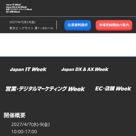
ス
キ
ッ
2027/4/7(水)-9(金)
出展資料請求
来場登録開始の案内
プ
東京ビッグサイト 東1～8ホール
し
て
進
む
開催概要
2027/4/7(水)-9(金)
10:00-17:00