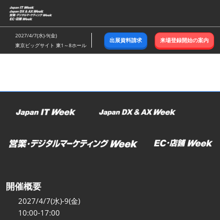
ス
キ
ッ
2027/4/7(水)-9(金)
出展資料請求
来場登録開始の案内
プ
東京ビッグサイト 東1～8ホール
し
て
進
む
開催概要
2027/4/7(水)-9(金)
10:00-17:00