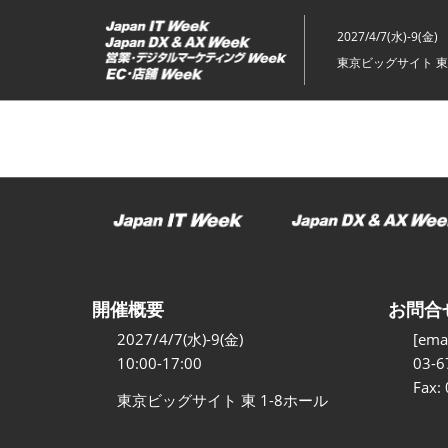
ス
キ
2027/4/7(水)-9(金)
ッ
東京ビッグサイト 東
プ
し
て
進
む
開催概要
お問合
2027/4/7(水)-9(金)
[emai
10:00-17:00
03-6
Fax:
東京ビッグサイト 東 1-8ホール