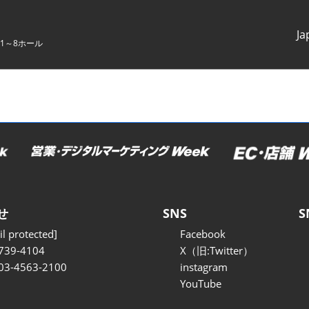
Ja
1～8ホール
Japanes
English
せ
SNS
S
l protected]
Facebook
739-4104
X（旧:Twitter）
 03-4563-2100
instagram
YouTube