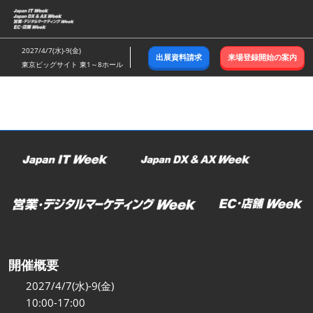
ス
キ
ッ
2027/4/7(水)-9(金)
出展資料請求
来場登録開始の案内
プ
東京ビッグサイト 東1～8ホール
し
て
進
む
開催概要
2027/4/7(水)-9(金)
10:00-17:00