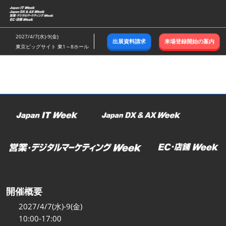
ス
キ
ッ
2027/4/7(水)-9(金)
出展資料請求
来場登録開始の案内
プ
東京ビッグサイト 東1～8ホール
し
て
進
む
開催概要
2027/4/7(水)-9(金)
10:00-17:00