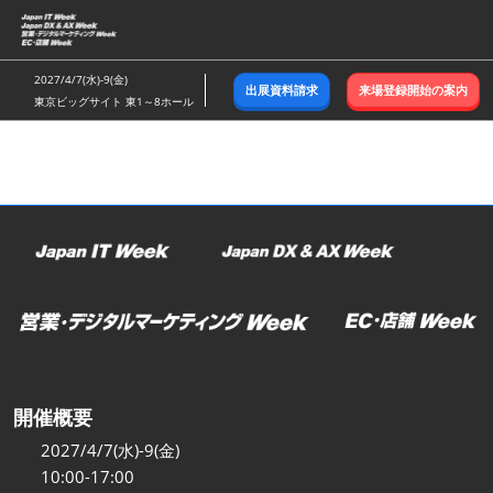
ス
キ
ッ
2027/4/7(水)-9(金)
出展資料請求
来場登録開始の案内
プ
東京ビッグサイト 東1～8ホール
し
て
進
む
開催概要
2027/4/7(水)-9(金)
10:00-17:00