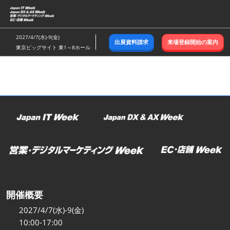
ス
キ
ッ
2027/4/7(水)-9(金)
出展資料請求
来場登録開始の案内
プ
東京ビッグサイト 東1～8ホール
し
て
進
む
開催概要
2027/4/7(水)-9(金)
10:00-17:00