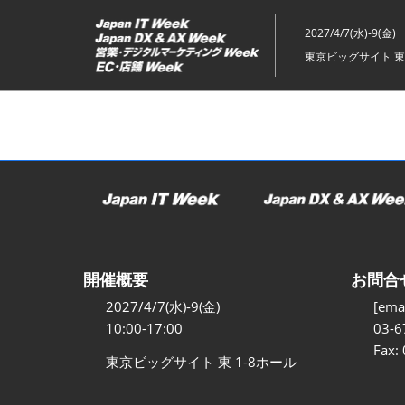
ス
キ
2027/4/7(水)-9(金)
ッ
東京ビッグサイト 東
プ
し
て
進
む
開催概要
お問合
2027/4/7(水)-9(金)
[emai
10:00-17:00
03-6
Fax:
東京ビッグサイト 東 1-8ホール