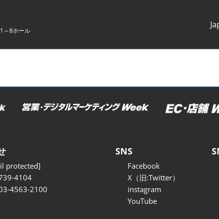
Ja
1～8ホール
Japanes
English
せ
SNS
S
l protected]
Facebook
739-4104
X（旧:Twitter）
 03-4563-2100
instagram
YouTube