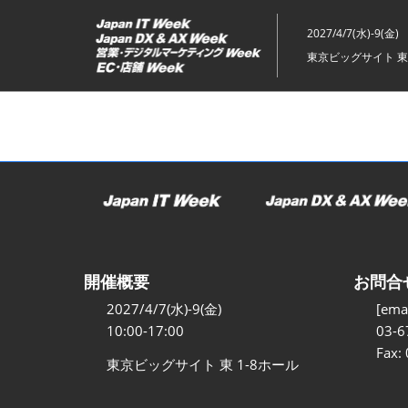
ス
キ
2027/4/7(水)-9(金)
ッ
東京ビッグサイト 東
プ
し
て
進
む
開催概要
お問合
2027/4/7(水)-9(金)
[emai
10:00-17:00
03-6
Fax:
東京ビッグサイト 東 1-8ホール