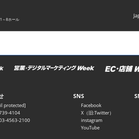
Ja
1～8ホール
Japanes
English
せ
SNS
S
l protected]
Facebook
739-4104
X（旧:Twitter）
 03-4563-2100
instagram
YouTube